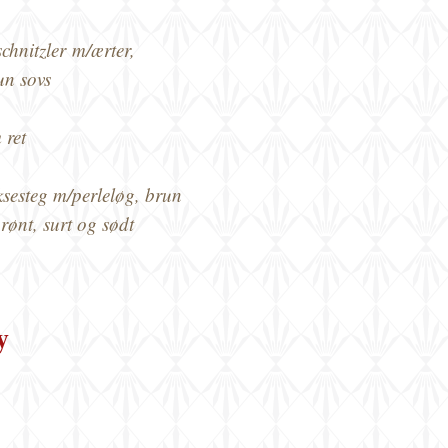
chnitzler
m/ærter,
un sovs
 ret
esteg m/perleløg, brun
 grønt, surt og sød
t
y