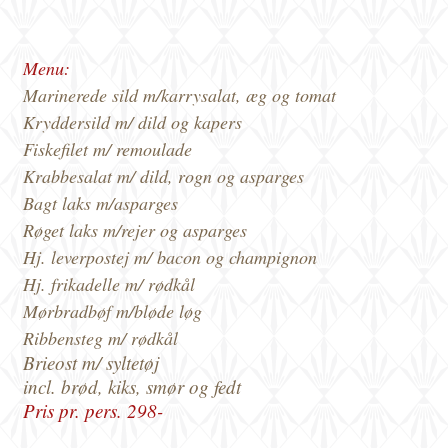
Menu:
Marinerede sild m/karrysalat, æg og tomat
Kryddersild m/ dild og kapers
Fiskefilet m/ remoulade
Krabbesalat m/ dild, rogn og asparges
Bagt laks m/asparges
Røget laks m/rejer og asparges
Hj. leverpostej m/ bacon og champignon
Hj. frikadelle m/ rødkål
Mørbradbøf m/bløde løg
Ribbensteg m/ rødkål
Brieost m/ syltetøj
incl. brød, kiks, smør og fedt
Pris pr. pers.
298-