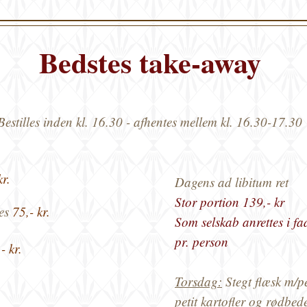
Bedstes take-away
Bestilles inden kl. 1
6.30 - afhentes mellem kl. 16.30-17.30
kr.
Dagens ad libitum ret
Stor portion 139,- kr
es
75,- kr.
Som selskab anrettes i fa
pr. person
- kr.
Torsdag:
Stegt flæsk m/pe
petit kartofler og rødbed