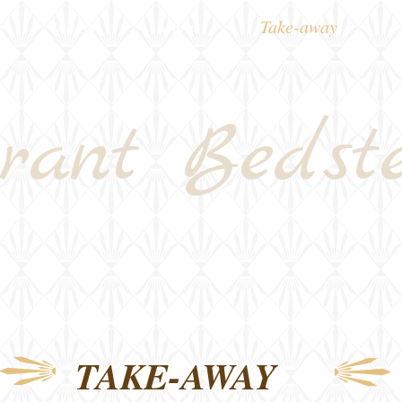
Om os
Menu
Take-away
rant
Bedst
TAKE-AWAY