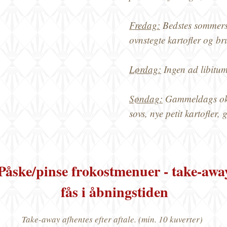
Fredag:
Bedstes sommers
ovnstegte kartofler og br
Lørdag:
Ingen ad libitum
Søndag:
Gammeldags oks
sovs, nye petit kartofler,
Påske/pinse frokostmenuer - take-awa
fås i åbningstiden
Take-away afhentes efter aftale. (min. 10 kuverter)