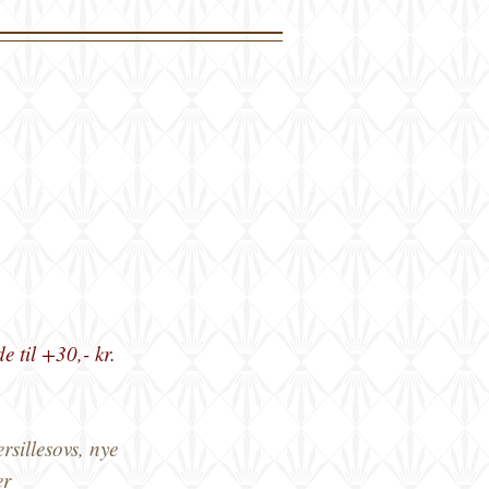
de til
+30,- kr.
rsillesovs, nye
er