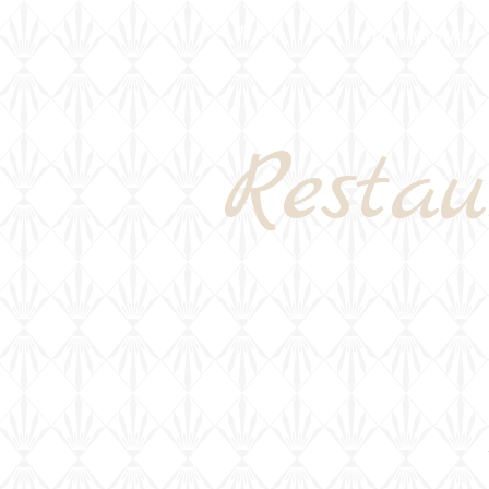
Hjem
Åbningstider
Restau