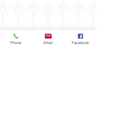
Phone
Email
Facebook
Drøsselbjergvej 92, Stillinge
Strand, 4200 Slagelse, Tlf.nr.
30588958
,
mail:
restaurant@bedsteshus.dk
, V/ Lene &
Erik Christensen