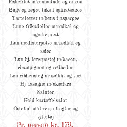
Fiskefilet m/remoulade og citron
Bagt og røget laks i spinatsauce
Tarteletter m/høns i asparges
Lune frikadeller m/rødkål og
agurkesalat
Lun medisterpølse m/rødkål og
asier
Lun hj. leverpostej m/bacon,
champignon og rødbeder
Lun ribbensteg m/rødkål og surt
Hj. lasagne m/oksefars
Salater
Kold kartoffelsalat
Ostefad m/diverse frugter og
syltetøj
P
r. person
kr.
179,-