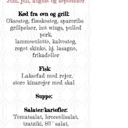
Juni, juli, august og september
Kød fra ovn og grill:
Oksesteg, flæskesteg, spareribs
grillpølser, hot wings, pulled
pork,
lammeculotte, kalvesteg,
røget skinke, hj. lasagne,
frikadeller
Fisk:
Laksefad med rejer,
store kinarejer med skal
Suppe:
Salater/kartofler:
Tomatsalat, broccolisalat,
tzatziki, 80´salat,