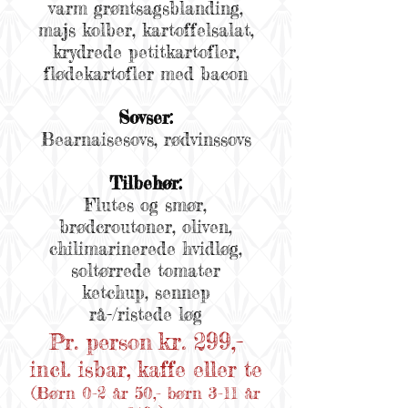
varm grøntsagsblanding,
majs kolber, kartoffelsalat,
krydrede petitkartofler,
flødekartofler med bacon
Sovser:
Bearnaisesovs, rødvinssovs
Tilbehør:
Flutes og smør,
b
rødcroutoner, oliven,
chilimarinerede hvidløg,
soltørrede tomater
ketchup, sennep
rå-/ristede løg
kr. 299,-
Pr. person
incl. isbar, kaffe eller te
(Børn 0-2 år 50,- børn 3-11 år